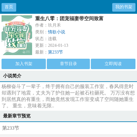
首页
我的书架
重生八零：团宠福妻带空间致富
作者：玖月禾
类别：
情欲小说
状态：连载
更新：2024-01-13
最新：
第233节
加入书架
章节目录
立即阅读
小说简介
杨柳奋斗了一辈子，终于拥有自己的服装工作室，春风得意时
却遇到了地震，丈夫为了护住她一起被石柱砸死。 万万没有想
到居然真的有重生，而她竟然发现工作室变成了空间随她重生
了。 重生，意味着无限..
最新章节预览
第233节