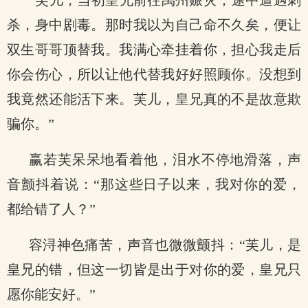
“芙儿，当初皇兄前往禹州赈灾，途中遭遇刺
杀，身中剧毒。那时我以为自己命不久矣，便让
双生哥哥顶替我。我满心牵挂着你，担心我走后
你会伤心，所以让他代替我好好照顾你。没想到
我竟然还能活下来。芙儿，皇兄真的不是故意欺
骗你。”
赢若芙呆呆地看着他，泪水不停地滑落，声
音颤抖着说：“那这些日子以来，我对你的爱，
都给错了人？”
容浔神色痛苦，声音也微微颤抖：“芙儿，是
皇兄的错，但这一切皆是出于对你的爱，皇兄只
愿你能安好。”