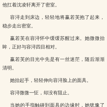
他扛着沈凌轩离开了密室。
容浔走到床边，轻轻地将赢若芙抱了起来，
稳步走出密室。
赢若芙在容浔怀中缓缓苏醒过来。她微微抬
眸，正好与容浔四目相对。
赢若芙的目光中先是有一丝迷茫，随后渐渐
清明。
她抬起手，轻轻伸向容浔脸上的面具。
容浔微微一怔，却没有阻止。
当她的手指触碰到面具的边缘时，她犹豫了