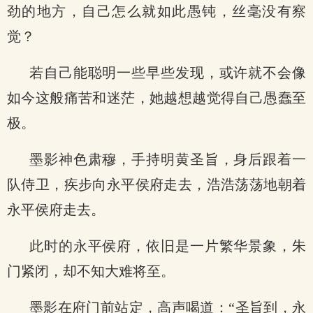
劲的地方，自己怎么就如此愚钝，丝毫没有察
觉？
若自己能聪明一些早些发现，或许就不会像
如今这般痛苦和迷茫，她越想越觉得自己愚蠢至
极。
墨影神色肃穆，手持明黄圣旨，身后跟着一
队侍卫，疾步向永平侯府走去，浩浩荡荡地朝着
永平侯府走去。
此时的永平侯府，依旧是一片繁华景象，朱
门紧闭，却不知大难将至。
墨影在府门前站定，高声喝道：“圣旨到，永