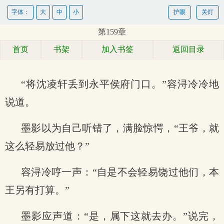
字体：
大
中
小
护眼
关灯
第159章
首页
书架
加入书签
返回目录
“将沈凌轩丢到永平侯府门口。”容浔冷冷地
说道。
墨影以为自己听错了，满脸惊愕，“王爷，就
这么轻易放过他？”
容浔冷哼一声：“自是不会轻易饶过他们，本
王另有打算。”
墨影应声道：“是，属下这就去办。”说完，