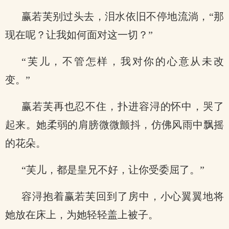
赢若芙别过头去，泪水依旧不停地流淌，“那
现在呢？让我如何面对这一切？”
“芙儿，不管怎样，我对你的心意从未改
变。”
赢若芙再也忍不住，扑进容浔的怀中，哭了
起来。她柔弱的肩膀微微颤抖，仿佛风雨中飘摇
的花朵。
“芙儿，都是皇兄不好，让你受委屈了。”
容浔抱着赢若芙回到了房中，小心翼翼地将
她放在床上，为她轻轻盖上被子。