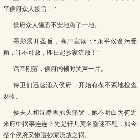
平侯府众人接旨！”
侯府众人惶恐不安地跪了一地。
墨影展开圣旨，高声宣读：“永平侯贪污受
贿，罪不可赦，即日起抄家流放！”
话音刚落，侯府内顿时哭声一片。
侍卫们迅速涌入侯府，开始有条不紊地搜查
财物。
侯夫人和沈凌雪抱头痛哭，她不明白为何近
来府中祸事连连？先是轩儿莫名昏迷不醒，如今
整个侯府又惨遭抄家流放之祸。