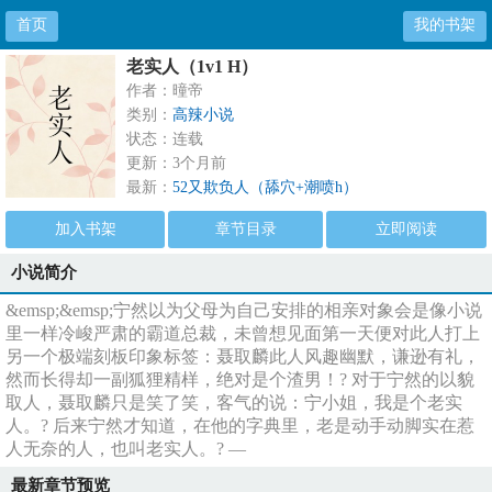
首页
我的书架
老实人（1v1 H）
作者：曈帝
类别：
高辣小说
状态：连载
更新：3个月前
最新：
52又欺负人（舔穴+潮喷h）
加入书架
章节目录
立即阅读
小说简介
&emsp;&emsp;宁然以为父母为自己安排的相亲对象会是像小说
里一样冷峻严肃的霸道总裁，未曾想见面第一天便对此人打上
另一个极端刻板印象标签：聂取麟此人风趣幽默，谦逊有礼，
然而长得却一副狐狸精样，绝对是个渣男！? 对于宁然的以貌
取人，聂取麟只是笑了笑，客气的说：宁小姐，我是个老实
人。? 后来宁然才知道，在他的字典里，老是动手动脚实在惹
人无奈的人，也叫老实人。? —
最新章节预览