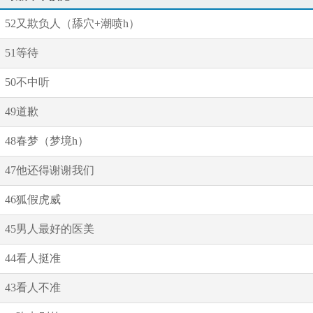
52又欺负人（舔穴+潮喷h）
51等待
50不中听
49道歉
48春梦（梦境h）
47他还得谢谢我们
46狐假虎威
45男人最好的医美
44看人挺准
43看人不准